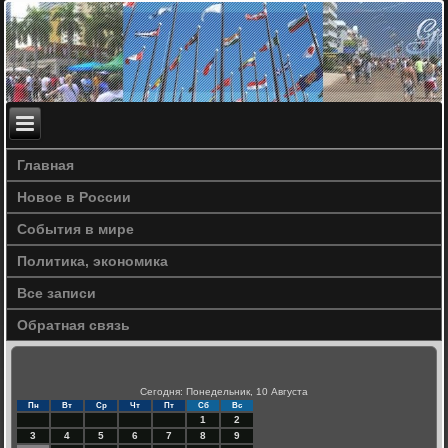
Главная
Новое в России
События в мире
Политика, экономика
Все записи
Обратная связь
Сегодня: Понедельник, 10 Августа
Пн
Вт
Ср
Чт
Пт
Сб
Вс
1
2
3
4
5
6
7
8
9