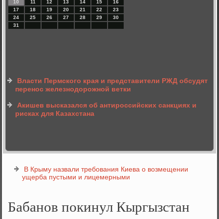
10
11
12
13
14
15
16
17
18
19
20
21
22
23
24
25
26
27
28
29
30
31
Власти Пермского края и представители РЖД обсудят
перенос железнодорожной ветки
Акишев высказался об антироссийских санкциях и
рисках для Казахстана
В Крыму назвали требования Киева о возмещении
ущерба пустыми и лицемерными
Бабанов покинул Кыргызстан