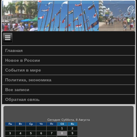
Главная
Новое в России
События в мире
Политика, экономика
Все записи
Обратная связь
Сегодня: Суббота, 8 Августа
Пн
Вт
Ср
Чт
Пт
Сб
Вс
1
2
3
4
5
6
7
8
9