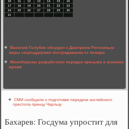
10
11
12
13
14
15
16
17
18
19
20
21
22
23
24
25
26
27
28
29
30
31
Василий Голубев обсудил с Дмитрием Рогозиным
меры соцподдержки пострадавшим от пожара
Минобороны разработало порядок призыва в военное
время
СМИ сообщили о подготовке передачи английского
престола принцу Чарльзу
Бахарев: Госдума упростит для