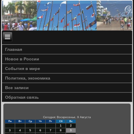
Главная
Новое в России
События в мире
Политика, экономика
Все записи
Обратная связь
Сегодня: Воскресенье, 9 Августа
Пн
Вт
Ср
Чт
Пт
Сб
Вс
1
2
3
4
5
6
7
8
9