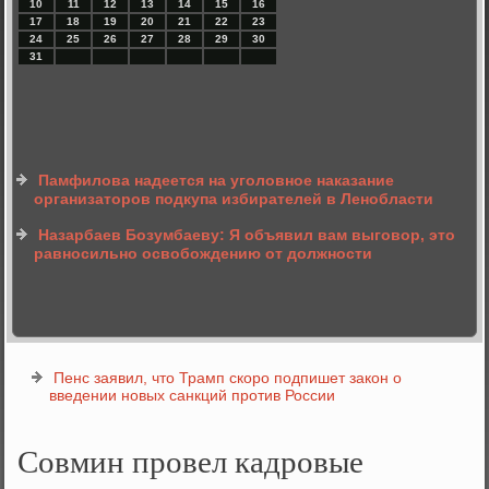
10
11
12
13
14
15
16
17
18
19
20
21
22
23
24
25
26
27
28
29
30
31
Памфилова надеется на уголовное наказание
организаторов подкупа избирателей в Ленобласти
Назарбаев Бозумбаеву: Я объявил вам выговор, это
равносильно освобождению от должности
Пенс заявил, что Трамп скоро подпишет закон о
введении новых санкций против России
Совмин провел кадровые