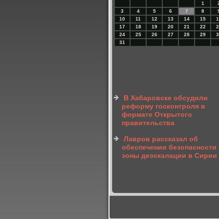
1
3
4
5
6
7
8
10
11
12
13
14
15
1
17
18
19
20
21
22
2
24
25
26
27
28
29
3
31
В Хабаровске обсудили
реформу госконтроля в
формате Открытого
правительства
Лавров рассказал об
обеспечении безопасности
зоны деэскалации в Сирии