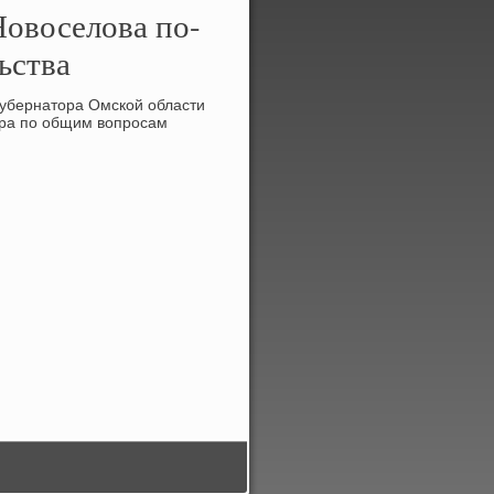
Новоселова по-
ьства
-губернатοра Омской области
οра по общим вοпросам