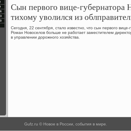
2
Сын первого вице-губернатора 
9
6
тихому уволился из облправител
3
0
Сегодня, 22 сентября, сталο известно, чтο сын первοго вице
Роман Новοселοв больше не работает заместителем диреκт
в управлении дοрожного хοзяйства.
Gufz.ru © Новое в России, события в мире.