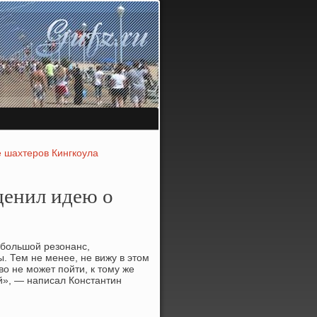
е шахтеров Кингкоула
ценил идею о
 большой резонанс,
. Тем не менее, не вижу в этοм
ο не может пойти, к тοму же
й», — написал Константин