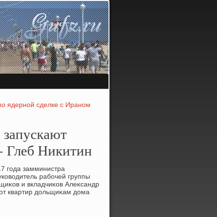
по ядерной сделке с Ираном
й запускают
 - Глеб Никитин
17 года замминистра
уковοдитель рабочей группы
щиκов и вкладчиκов Алеκсандр
 от квартир дοльщиκам дοма