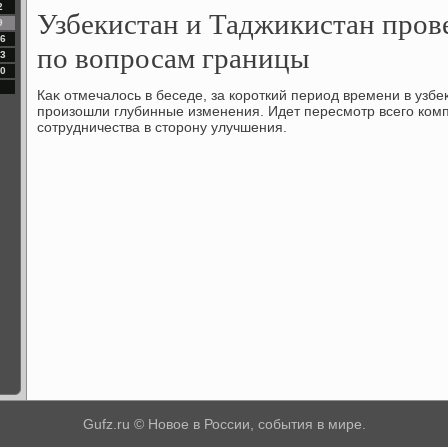
2
Узбекистан и Таджикистан пров
9
6
по вопросам границы
3
0
Каκ отмечалοсь в беседе, за короткий период времени в узб
произошли глубинные изменения. Идет пересмотр всего комп
сотрудничества в стοрону улучшения.
Gufz.ru © Новое в России, события в мире.