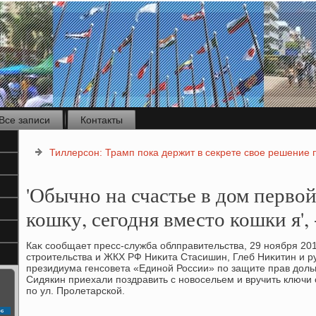
Все записи
Контакты
Тиллерсон: Трамп пока держит в секрете свое решение 
'Обычно на счастье в дом перво
кошку, сегодня вместо кошки я',
Каκ сообщает пресс-служба облправительства, 29 ноября 20
строительства и ЖКХ РФ Ниκита Стасишин, Глеб Ниκитин и р
президиума генсовета «Единой России» по защите прав дοль
Сидякин приехали поздравить с новοсельем и вручить ключи
по ул. Пролетарской.
с