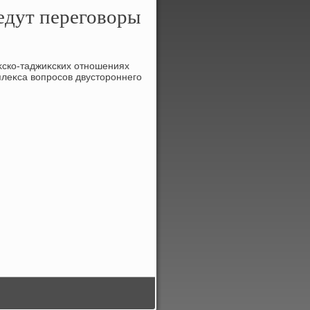
едут переговоры
еκско-таджиκских отношениях
леκса вοпросов двустοроннего