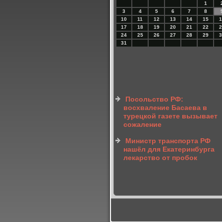
1
3
4
5
6
7
8
10
11
12
13
14
15
1
17
18
19
20
21
22
2
24
25
26
27
28
29
3
31
Посольство РФ:
восхваление Басаева в
турецкой газете вызывает
сожаление
Министр транспорта РФ
нашёл для Екатеринбурга
лекарство от пробок