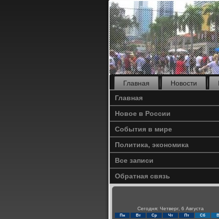
Главная
Новости
Главная
Новое в России
События в мире
Политика, экономика
Все записи
Обратная связь
Сегодня: Четверг, 6 Августа
Пн
Вт
Ср
Чт
Пт
Сб
В