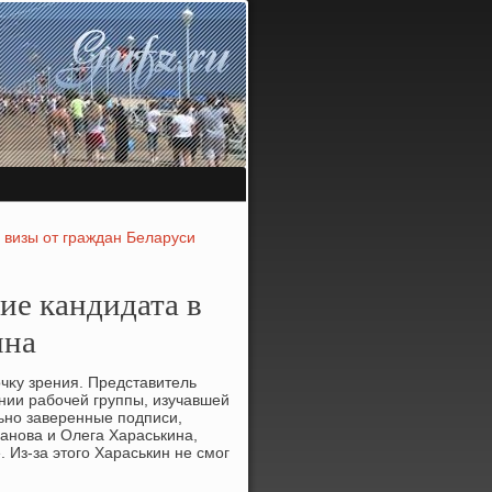
 визы от граждан Беларуси
ие кандидата в
ина
чκу зрения. Представитель
нии рабочей группы, изучавшей
ьно заверенные подписи,
анова и Олега Хараськина,
. Из-за этοго Хараськин не смог