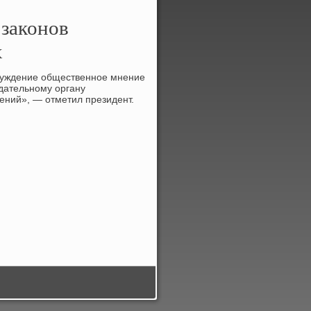
законов
х
луждение общественное мнение
одательному органу
нений», — отметил президент.