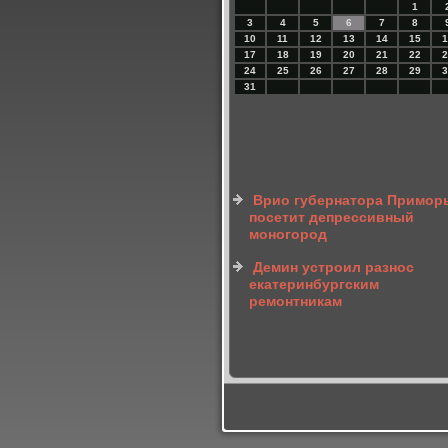
1
3
4
5
6
7
8
10
11
12
13
14
15
1
17
18
19
20
21
22
2
24
25
26
27
28
29
3
31
Врио губернатора Примор
посетит депрессивный
моногород
Демин устроил разнос
екатеринбургским
ремонтникам