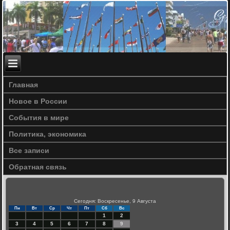
Главная
Новое в России
События в мире
Политика, экономика
Все записи
Обратная связь
Сегодня: Воскресенье, 9 Августа
Пн
Вт
Ср
Чт
Пт
Сб
Вс
1
2
3
4
5
6
7
8
9