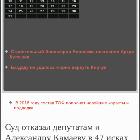
10
11
12
13
14
15
16
17
18
19
20
21
22
23
24
25
26
27
28
29
30
31
Строительный блок мэрии Воронежа возглавил Артур
Кулешов
Багдаду не удалось мирно вернуть Киркук
В 2018 году состав ТОФ пополнят новейшие корветы и
подлодка
Суд отказал депутатам и
Александру Камаеву в 47 исках