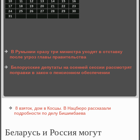
10
11
12
13
14
15
16
17
18
19
20
21
22
23
24
25
26
27
28
29
30
31
В Румынии сразу три министра уходят в отставку
после угроз главы правительства
Белорусские депутаты на осенней сессии рассмотрят
поправки в закон о пенсионном обеспечении
8 взяток, дом в Косшы. В Нацбюро рассказали
подробности по делу Бишимбаева
Беларусь и Россия могут