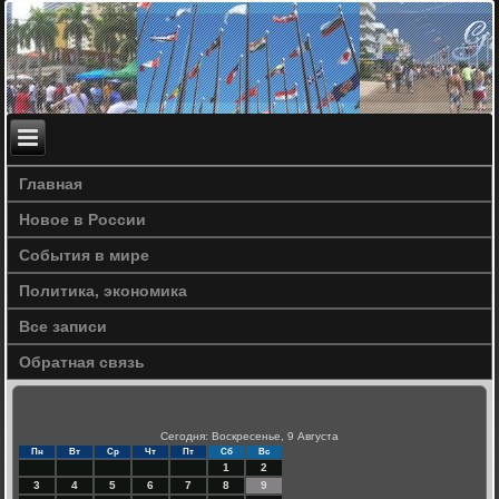
Главная
Новое в России
События в мире
Политика, экономика
Все записи
Обратная связь
Сегодня: Воскресенье, 9 Августа
Пн
Вт
Ср
Чт
Пт
Сб
Вс
1
2
3
4
5
6
7
8
9