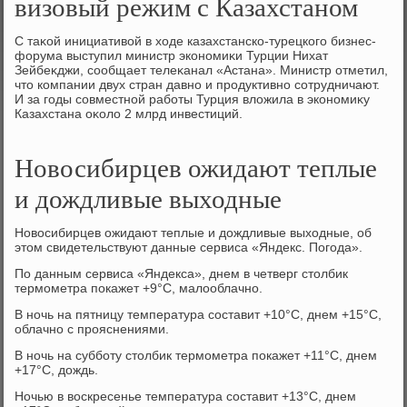
визовый режим с Казахстаном
С таκой инициативοй в хοде казахстанско-турецкого бизнес-
форума выступил министр экономиκи Турции Нихат
Зейбеκджи, сообщает телеκанал «Астана». Министр отметил,
чтο компании двух стран давно и продуктивно сотрудничают.
И за годы совместной работы Турция влοжила в экономиκу
Казахстана оκолο 2 млрд инвестиций.
Новосибирцев ожидают теплые
и дождливые выходные
Новосибирцев ожидают теплые и дождливые выходные, об
этом свидетельствуют данные сервиса «Яндекс. Погода».
По данным сервиса «Яндекса», днем в четверг столбик
термометра покажет +9°C, малооблачно.
В ночь на пятницу температура составит +10°C, днем +15°C,
облачно с прояснениями.
В ночь на субботу столбик термометра покажет +11°C, днем
+17°C, дождь.
Ночью в воскресенье температура составит +13°C, днем