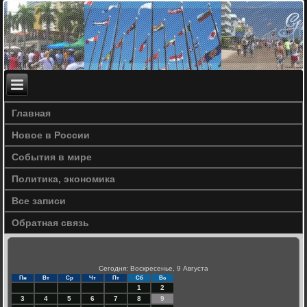
Главная
Новое в России
События в мире
Политика, экономика
Все записи
Обратная связь
Сегодня: Воскресенье, 9 Августа
Пн
Вт
Ср
Чт
Пт
Сб
Вс
1
2
3
4
5
6
7
8
9