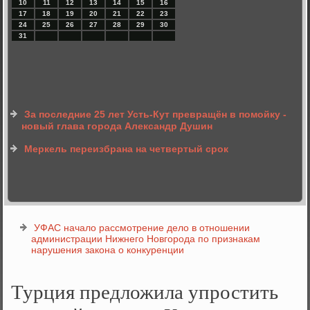
10
11
12
13
14
15
16
17
18
19
20
21
22
23
24
25
26
27
28
29
30
31
За последние 25 лет Усть-Кут превращён в помойку -
новый глава города Александр Душин
Меркель переизбрана на четвертый срок
УФАС начало рассмотрение дело в отношении
администрации Нижнего Новгорода по признакам
нарушения закона о конкуренции
Турция предложила упростить