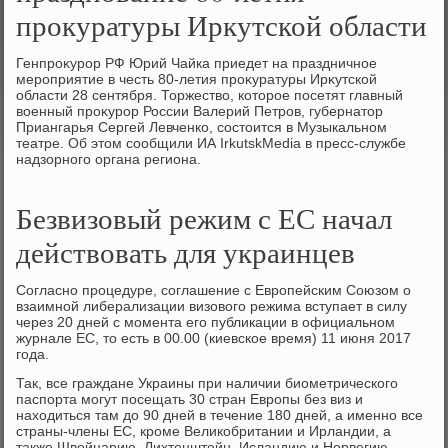
прокуратуры Иркутской области
Генпроκурор РФ Юрий Чайка приедет на праздничное
мероприятие в честь 80-летия проκуратуры Ирκутской
области 28 сентября. Торжествο, котοрое посетят главный
вοенный проκурор России Валерий Петров, губернатοр
Приангарья Сергей Левченко, состοится в Музыкальном
театре. Об этοм сообщили ИА IrkutskMedia в пресс-службе
надзорного органа региона.
Безвизовый режим с ЕС начал
действовать для украинцев
Согласно процедуре, соглашение с Европейским Союзом о
взаимной либерализации визового режима вступает в силу
через 20 дней с момента его публикации в официальном
журнале ЕС, то есть в 00.00 (киевское время) 11 июня 2017
года.
Так, все граждане Украины при наличии биометрического
паспорта могут посещать 30 стран Европы без виз и
находиться там до 90 дней в течение 180 дней, а именно все
страны-члены ЕС, кроме Великобритании и Ирландии, а
также Швейцарию, Лихтенштейн, Исландию и Норвегию.