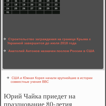
10
11
12
13
14
15
16
17
18
19
20
21
22
23
24
25
26
27
28
29
30
31
Строительство заграждения на границе Крыма с
Украиной завершится до июля 2018 года
Анатолий Антонов назначен послом России в США
США и Южная Корея начали крупнейшие в истории
совместные учения ВВС
Юрий Чайка приедет на
празднование 80-летия