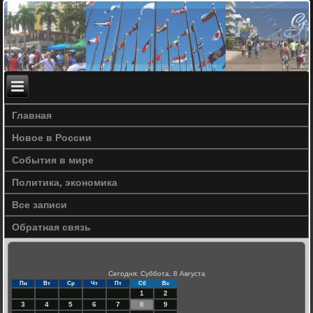
Главная
Новое в России
События в мире
Политика, экономика
Все записи
Обратная связь
Сегодня: Суббота, 8 Августа
Пн
Вт
Ср
Чт
Пт
Сб
Вс
1
2
3
4
5
6
7
8
9