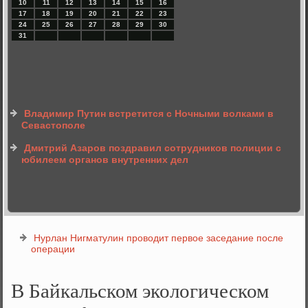
10
11
12
13
14
15
16
17
18
19
20
21
22
23
24
25
26
27
28
29
30
31
Владимир Путин встретится с Ночными волками в
Севастополе
Дмитрий Азаров поздравил сотрудников полиции с
юбилеем органов внутренних дел
Нурлан Нигматулин проводит первое заседание после
операции
В Байкальском экологическом