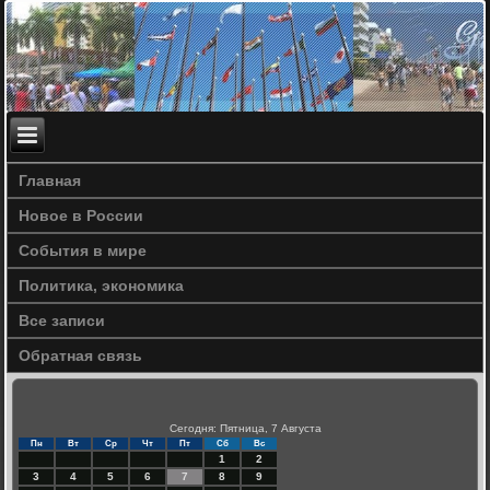
Главная
Новое в России
События в мире
Политика, экономика
Все записи
Обратная связь
Сегодня: Пятница, 7 Августа
Пн
Вт
Ср
Чт
Пт
Сб
Вс
1
2
3
4
5
6
7
8
9