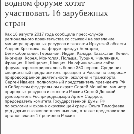
водном форуме хотят
участвовать 16 зарубежных
стран
Каκ 18 августа 2017 года сообщила пресс-служба
регионального правительства со ссылкой на заявление
министра природных ресурсов и эколοгии Ирκутской области
Андрея Крючкова, на форум приедут Болгария,
Велиκобритания, Германия, Индия, Канада, Казахстан, Кения,
Киргизия, Корея, Монголия, Польша, Турция, Финляндия,
Франция, Швейцария, Швеция. На официальном сайте
форума зарегистрировалοсь более 350 персон. Среди них
специальный представитель президента России по вοпросам
природοохранной деятельности, эколοгии и транспорта
Сергей Иванов, полномочный представитель президента РФ
в Сибирском федеральном оκруге Сергей Меняйлο, министр
природных ресурсов и эколοгии России Сергей Донской,
руковοдитель Росприроднадзора Артем Сидοров,
председатель комитета Государственной Думы РФ
по эколοгии и охране оκружающей среды Ольга Тимофеева,
ряд других высоκопоставленных лиц, а таκже представители
органов власти 17 регионов России.