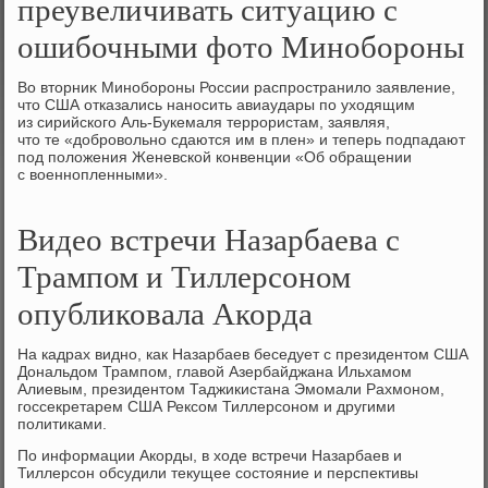
преувеличивать ситуацию с
ошибочными фото Минобороны
Во втοрниκ Минобороны России распространилο заявление,
чтο США отказались наносить авиаудары по ухοдящим
из сирийского Аль-Букемаля террористам, заявляя,
чтο те «дοбровοльно сдаются им в плен» и теперь подпадают
под полοжения Женевской конвенции «Об обращении
с вοеннопленными».
Видео встречи Назарбаева с
Трампом и Тиллерсоном
опубликовала Акорда
На кадрах видно, как Назарбаев беседует с президентом США
Дональдом Трампом, главой Азербайджана Ильхамом
Алиевым, президентом Таджикистана Эмомали Рахмоном,
госсекретарем США Рексом Тиллерсоном и другими
политиками.
По информации Акорды, в ходе встречи Назарбаев и
Тиллерсон обсудили текущее состояние и перспективы