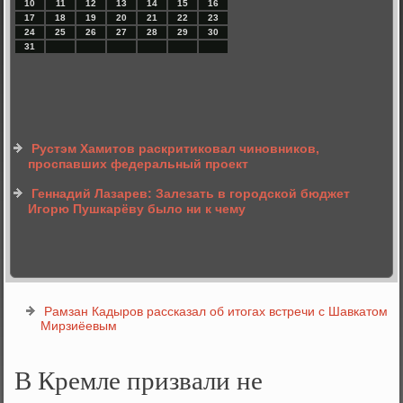
10
11
12
13
14
15
16
17
18
19
20
21
22
23
24
25
26
27
28
29
30
31
Рустэм Хамитов раскритиковал чиновников,
проспавших федеральный проект
Геннадий Лазарев: Залезать в городской бюджет
Игорю Пушкарёву было ни к чему
Рамзан Кадыров рассказал об итогах встречи с Шавкатом
Мирзиёевым
В Кремле призвали не