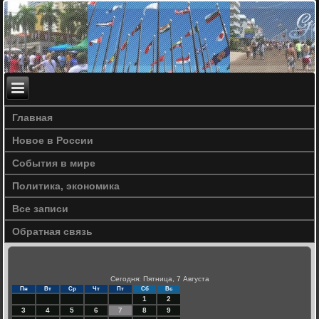
Главная
Новое в России
События в мире
Политика, экономика
Все записи
Обратная связь
Сегодня: Пятница, 7 Августа
Пн
Вт
Ср
Чт
Пт
Сб
Вс
1
2
3
4
5
6
7
8
9