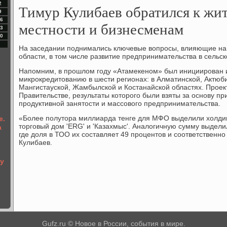
2
Тимур Кулибаев обратился к жит
9
6
местности и бизнесменам
3
0
На заседании поднимались ключевые вопросы, влияющие на
области, в том числе развитие предпринимательства в сельск
Напомним, в прошлом году «Атамекеном» был инициирован 
микрокредитованию в шести регионах: в Алматинской, Актюб
Мангистауской, Жамбылской и Костанайской областях. Проек
Правительстве, результаты которого были взяты за основу п
продуктивной занятости и массового предпринимательства.
«Более полутора миллиарда тенге для МФО выделили холдин
е.
торговый дом 'ERG' и 'Казахмыс'. Аналогичную сумму выдели
а
где доля в ТОО их составляет 49 процентов и соответственно
Кулибаев.
ну
Gufz.ru © Новое в России, события в мире.