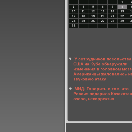
1
3
4
5
6
7
8
10
11
12
13
14
15
1
17
18
19
20
21
22
2
24
25
26
27
28
29
3
31
У сотрудников посольства
США на Кубе обнаружили
изменения в головном мозг
Американцы жаловались н
звуковую атаку
МИД: Говорить о том, что
Россия подарила Казахста
озеро, некорректно