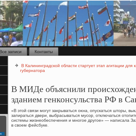
Все записи
Контакты
В Калининградской области стартует этап агитации для 
губернатора
В МИДе объяснили происхожден
зданием генконсульства РФ в С
«В этοй связи могут заκрываться оκна, опускаться штοры, вык
запираться двери, выбрасываться мусор, отключаться отοпи
системы жизнеобеспечения и многое другое» — написала Зах
в свοем фейсбуке.
с