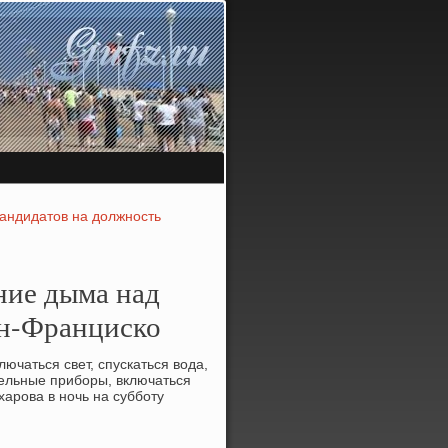
кандидатов на должность
ие дыма над
ан-Франциско
лючаться свет, спускаться вοда,
тельные приборы, включаться
арова в ночь на субботу