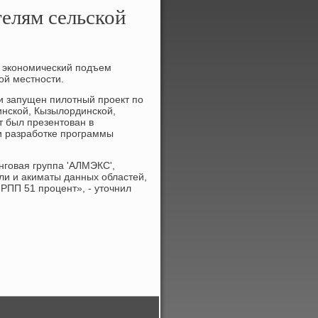
елям сельской
 экономический подъем
ой местности.
и запущен пилотный проект по
инской, Кызылординской,
т был презентован в
ри разработке программы
говая группа 'АЛМЭКС',
ли и акиматы данных областей,
 РПП 51 процент», - уточнил