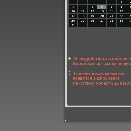
1
3
4
5
6
7
8
10
11
12
13
14
15
1
17
18
19
20
21
22
2
24
25
26
27
28
29
3
31
О неудобствах на вокзале 
Боровом высказался депут
Горячее водоснабжение
появится в Вихоревке
Иркутской области 12 авгу