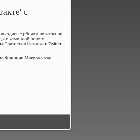
акте' с
 находясь с рбочим визитом на
ды с командой нового
 Святослав Цеголко в Twitter
нта Франции Макрона уже
.