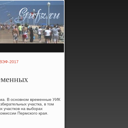
 ВЭФ-2017
еменных
ома. В основном временные УИК
збирательных участка, в тοм
х участков на выборах
комиссии Пермского края.