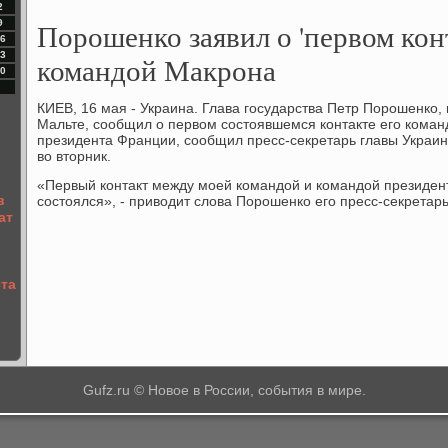
2
Порошенко заявил о 'первом конт
9
6
3
командой Макрона
0
КИЕВ, 16 мая - Украина. Глава государства Петр Порошенко,
Мальте, сообщил о первом состоявшемся контакте его коман
президента Франции, сообщил пресс-секретарь главы Украины
во вторник.
«Первый контакт между моей командой и командой президе
в
состоялся», - приводит слова Порошенко его пресс-секретарь
ат
ста
Gufz.ru © Новое в России, события в мире.