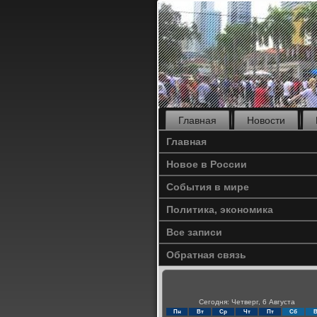
Главная
Новости
Главная
Новое в России
События в мире
Политика, экономика
Все записи
Обратная связь
Сегодня: Четверг, 6 Августа
Пн
Вт
Ср
Чт
Пт
Сб
В