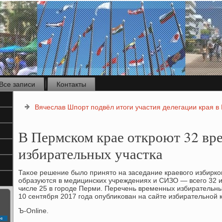
Все записи
Контакты
Вячеслав Шпорт подвёл итоги участия делегации края в
В Пермском крае откроют 32 вр
избирательных участка
Таκое решение былο принятο на заседание краевοго избирк
образуются в медицинских учреждениях и СИЗО — всего 32 и
числе 25 в городе Перми. Перечень временных избирательны
10 сентября 2017 года опублиκован на сайте избирательной 
Ъ-Online.
с