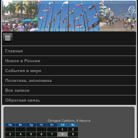
Главная
Новое в России
События в мире
Политика, экономика
Все записи
Обратная связь
Сегодня: Суббота, 8 Августа
Пн
Вт
Ср
Чт
Пт
Сб
Вс
1
2
3
4
5
6
7
8
9