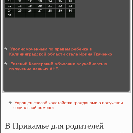
10
11
12
13
14
15
16
17
18
19
20
21
22
23
24
25
26
27
28
29
30
31
Уполномоченным по правам ребенка в
Калининградской области стала Ирина Ткаченко
Евгений Касперский объяснил случайностью
получение данных АНБ
Упрощен способ ходатайства гражданами о получении
социальной помощи
В Прикамье для родителей