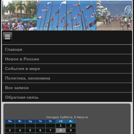
Главная
Новое в России
События в мире
Политика, экономика
Все записи
Обратная связь
Сегодня: Суббота, 8 Августа
Пн
Вт
Ср
Чт
Пт
Сб
Вс
1
2
3
4
5
6
7
8
9