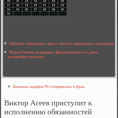
10
11
12
13
14
15
16
17
18
19
20
21
22
23
24
25
26
27
28
29
30
31
Юревич обжаловал арест своего имущества на родине
Мэрия Омска поздравит Двораковского с днем
рождения письмом
Военные корабли РК отправились в Иран
Виктор Агеев приступит к
исполнению обязанностей