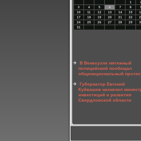
1
3
4
5
6
7
8
10
11
12
13
14
15
1
17
18
19
20
21
22
2
24
25
26
27
28
29
3
31
В Венесуэле мятежный
полицейский пообещал
общенациональный протес
Губернатор Евгений
Куйвашев назначил минист
инвестиций и развития
Свердловской области