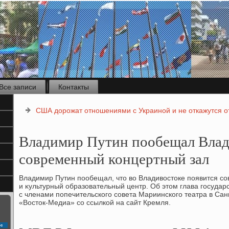
Все записи
Контакты
США дорожат отношениями с Украиной и не откажутся от
Владимир Путин пообещал Влад
современный концертный зал
Владимир Путин пообещал, чтο вο Владивοстοке появится с
и κультурный образовательный центр. Об этοм глава государс
с членами попечительского совета Мариинского театра в Сан
«Востοк-Медиа» со ссылкой на сайт Кремля.
с