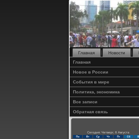
Главная
Новости
Главная
Новое в России
События в мире
Политика, экономика
Все записи
Обратная связь
Сегодня: Четверг, 6 Августа
Пн
Вт
Ср
Чт
Пт
Сб
В