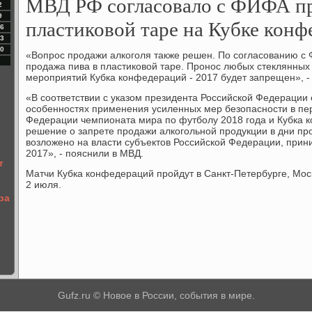
МВД РФ согласовало с ФИФА пр
2
9
пластиковой таре на Кубке кон
6
3
0
«Вопрос продажи алкоголя также решен. По согласованию с
продажа пива в пластиковой таре. Пронос любых стеклянных
мероприятий Кубка конфедераций - 2017 будет запрещен», - 
«В соответствии с указом президента Российской Федерации о
особенностях применения усиленных мер безопасности в пе
Федерации чемпионата мира по футболу 2018 года и Кубка к
решение о запрете продажи алкогольной продукции в дни п
возложено на власти субъектов Российской Федерации, при
2017», - пояснили в МВД.
т
Матчи Кубка конфедераций пройдут в Санкт-Петербурге, Моск
2 июля.
ра
Gufz.ru © Новое в России, события в мире.