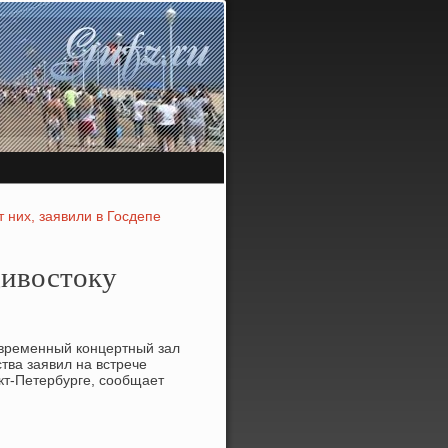
 них, заявили в Госдепе
ивостоку
овременный концертный зал
тва заявил на встрече
кт-Петербурге, сообщает