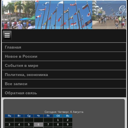
Главная
Новое в России
События в мире
Политика, экономика
Все записи
Обратная связь
Сегодня: Четверг, 6 Августа
Пн
Вт
Ср
Чт
Пт
Сб
Вс
1
2
3
4
5
6
7
8
9