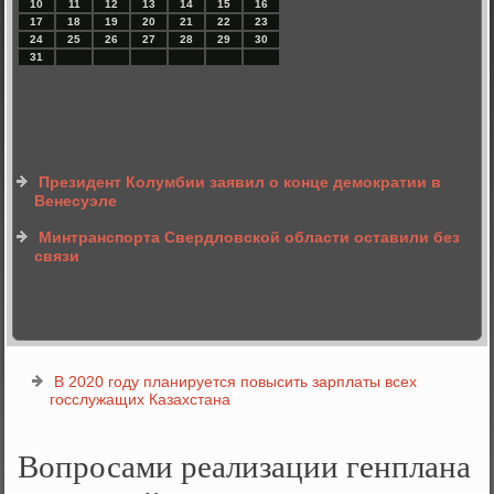
10
11
12
13
14
15
16
17
18
19
20
21
22
23
24
25
26
27
28
29
30
31
Президент Колумбии заявил о конце демократии в
Венесуэле
Минтранспорта Свердловской области оставили без
связи
В 2020 году планируется повысить зарплаты всех
госслужащих Казахстана
Вопросами реализации генплана