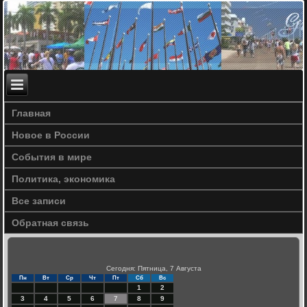
Главная
Новое в России
События в мире
Политика, экономика
Все записи
Обратная связь
Сегодня: Пятница, 7 Августа
Пн
Вт
Ср
Чт
Пт
Сб
Вс
1
2
3
4
5
6
7
8
9