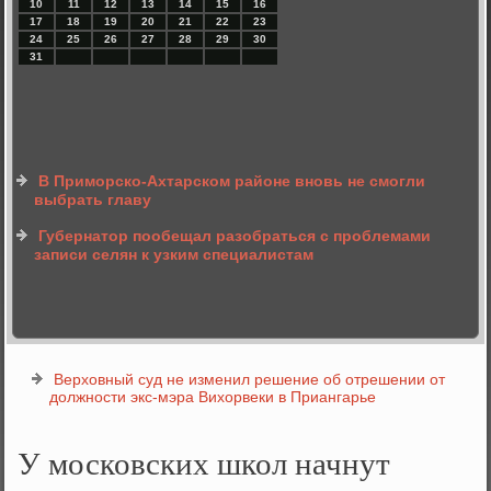
10
11
12
13
14
15
16
17
18
19
20
21
22
23
24
25
26
27
28
29
30
31
В Приморско-Ахтарском районе вновь не смогли
выбрать главу
Губернатор пообещал разобраться с проблемами
записи селян к узким специалистам
Верховный суд не изменил решение об отрешении от
должности экс-мэра Вихорвеки в Приангарье
У московских школ начнут