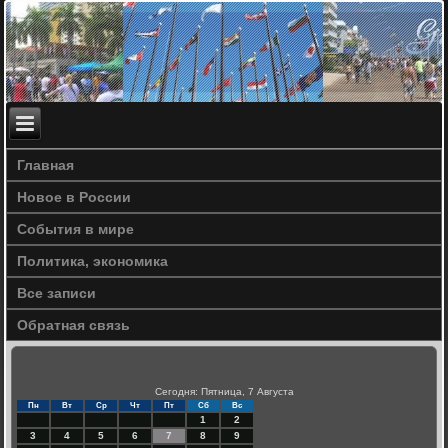
Главная
Новое в России
События в мире
Политика, экономика
Все записи
Обратная связь
Сегодня: Пятница, 7 Августа
Пн
Вт
Ср
Чт
Пт
Сб
Вс
1
2
3
4
5
6
7
8
9