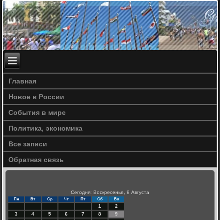
Главная
Новое в России
События в мире
Политика, экономика
Все записи
Обратная связь
Сегодня: Воскресенье, 9 Августа
Пн
Вт
Ср
Чт
Пт
Сб
Вс
1
2
3
4
5
6
7
8
9