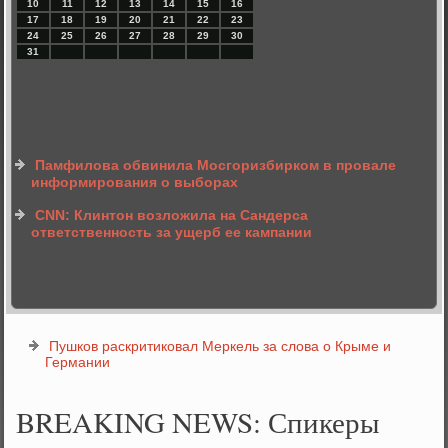
10
11
12
13
14
15
16
17
18
19
20
21
22
23
24
25
26
27
28
29
30
31
Памфилова обвинила Мосгоризбирком в провале
информирования о выборах
CNN: Клинтон возложила на Сандерса
ответственность за ущерб ее кампании
Пушков раскритиковал Меркель за слова о Крыме и
Германии
BREAKING NEWS: Спикеры