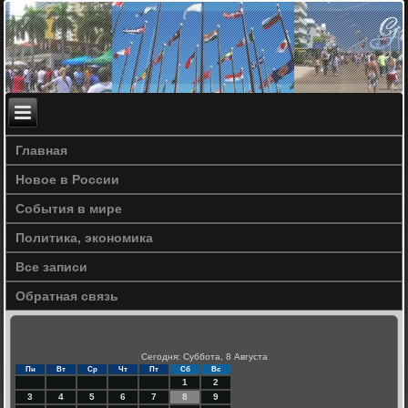
Главная
Новое в России
События в мире
Политика, экономика
Все записи
Обратная связь
Сегодня: Суббота, 8 Августа
Пн
Вт
Ср
Чт
Пт
Сб
Вс
1
2
3
4
5
6
7
8
9