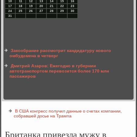
10
11
12
13
14
15
16
17
18
19
20
21
22
23
24
25
26
27
28
29
30
31
Заксобрание рассмотрит кандидатуру нового
омбудсмена в четверг
Дмитрий Азаров: Ежегодно в губернии
автотранспортом перевозится более 170 млн
пассажиров
В США конгресс получил данные о счетах компании,
собравшей досье на Трампа
Британка привезла мужу в