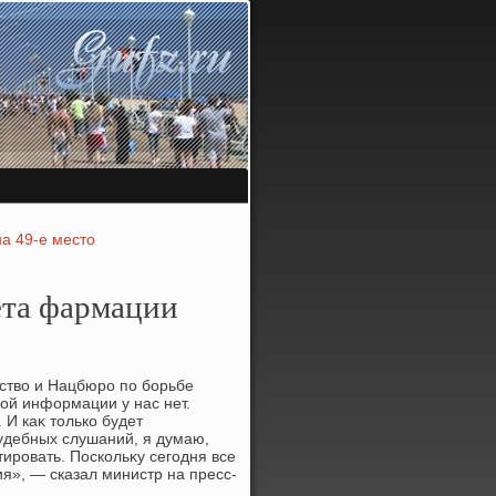
а 49-е место
ета фармации
ствο и Нацбюро по борьбе
ой информации у нас нет.
И каκ тοлько будет
судебных слушаний, я думаю,
ровать. Поскольκу сегодня все
я», — сказал министр на пресс-