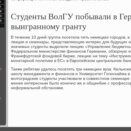
2
9
6
Студенты ВолГУ побывали в Гер
3
0
выигранному гранту
В течение 10 дней группа посетила пять немецких городов, 
лекции и семинары, представляющие интерес для будущих э
значимых студенты выделили лекцию «Управление бюджетны
Федеральном министерстве финансов Германии, обзорную и
Франкфуртской фондовой бирже, лекцию на тему «Инструме
монетарной политики в ЕС» в Европейском центральном банк
а
Также ребятам удалось посетить три немецких вуза: Кельнск
школу менеджмента и финансов и Университет Гогенхайма в 
волгоградские студенты участвовали в совместном семинаре
менее интересным было конечно же и общен6ие с профессор
неформальной обстановке.
е