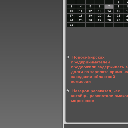
1
3
4
5
6
7
8
10
11
12
13
14
15
1
17
18
19
20
21
22
2
24
25
26
27
28
29
3
31
Новосибирских
предпринимателей
предложили задерживать з
долги по зарплате прямо на
заседании областной
комиссии
Назаров рассказал, как
китайцы расхватали омско
мороженое