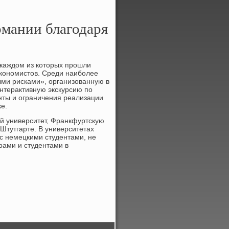
мании благодаря
в каждом из которых прошли
кономистов. Среди наиболее
ми рисками», организованную в
нтерактивную экскурсию по
нты и ограничения реализации
е.
ий университет, Франкфуртскую
Штутгарте. В университетах
 с немецкими студентами, не
ами и студентами в