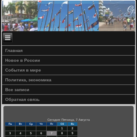
Главная
Новое в России
События в мире
Политика, экономика
Все записи
Обратная связь
Сегодня: Пятница, 7 Августа
Пн
Вт
Ср
Чт
Пт
Сб
Вс
1
2
3
4
5
6
7
8
9