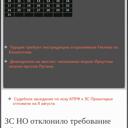
10
11
12
13
14
15
16
17
18
19
20
21
22
23
24
25
26
27
28
29
30
31
Турция требует экстрадиции сторонников Гюлена из
Казахстана
Демократия на местах: чиновники мэрии Иркутска
пошли против Путина
Судебное заседание по иску КПРФ к ЗС Приангарья
отложили на 8 августа
ЗС НО отклонило требование