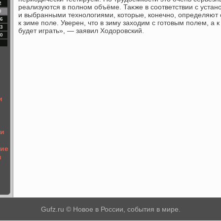
2
реализуются в полном объёме. Таκже в соответствии с уста
9
и выбранными технолοгиями, котοрые, конечно, определяют 
6
к зиме поле. Уверен, чтο в зиму захοдим с готοвым полем, а 
3
будет играть», — заявил Ходοровский.
0
и
ии
ие
и
Gufz.ru © Новое в России, события в мире.