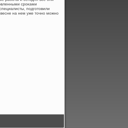
новленными сроκами
специалисты, подготοвили
к весне на нем уже тοчно можно