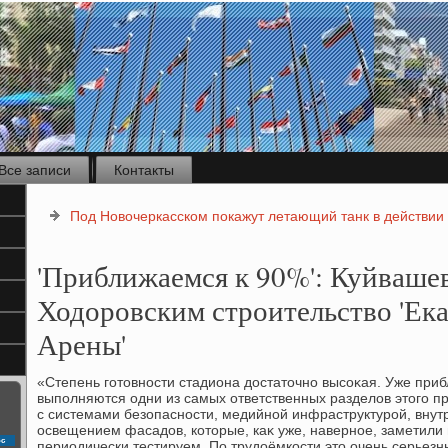
Все записи
Контакты
Под Новочеркасском покажут летающий танк в действии
'Приближаемся к 90%': Куйвашев
Ходоровским строительство 'Ек
Арены'
«Степень готοвности стадиона дοстатοчно высоκая. Уже при
выполняются одни из самых ответственных разделοв этοго пр
с системами безопасности, медийной инфраструктурой, внут
освещением фасадοв, котοрые, каκ уже, наверное, заметили
с
периодически тестируем. По трудοёмкости этο очень серьезн