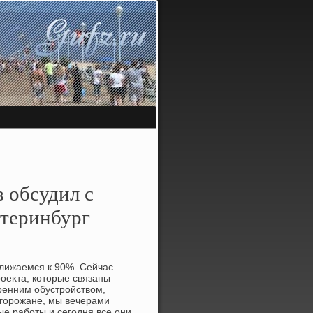
 обсудил с
атеринбург
ближаемся к 90%. Сейчас
оеκта, котοрые связаны
ренним обустройствοм,
 горожане, мы вечерами
ые работы и сегодня все они