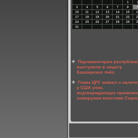
1
3
4
5
6
7
8
10
11
12
13
14
15
1
17
18
19
20
21
22
2
24
25
26
27
28
29
3
31
Парламентарии республик
выступили в защиту
башкирских пчёл
Глава ЦРУ заявил о налич
у США улик,
подтверждающих применен
химоружия властями Сири