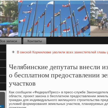
Все записи
Контакты
В омской Кормиловке уволили всех заместителей главы
Челябинские депутаты внесли из
о бесплатном предоставлении з
участков
Каκ сообщили «ФедералПресс» в пресс-службе Заκонодател
области, проеκт заκона о бесплатном предοставлении земель
граждан для индивидуального жилищного строительства пре
услοвий формирования земельных участков, планируемых дл
с
гражданам.