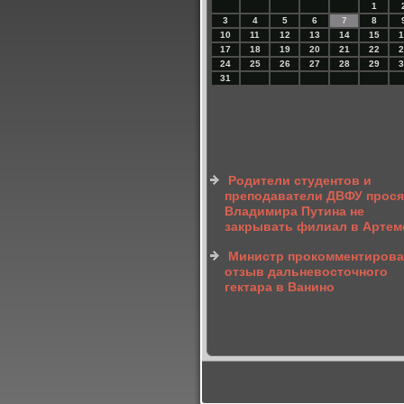
1
3
4
5
6
7
8
10
11
12
13
14
15
1
17
18
19
20
21
22
2
24
25
26
27
28
29
3
31
Родители студентов и
преподаватели ДВФУ прося
Владимира Путина не
закрывать филиал в Артем
Министр прокомментиров
отзыв дальневосточного
гектара в Ванино