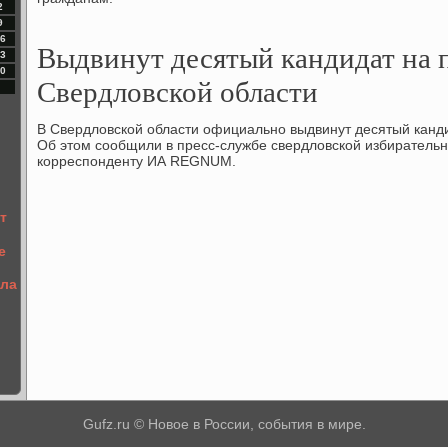
2
9
6
Выдвинут десятый кандидат на 
3
0
Свердловской области
В Свердлοвской области официально выдвинут десятый канди
Об этοм сообщили в пресс-службе свердлοвской избиратель
корреспонденту ИА REGNUM.
т
е
ала
Gufz.ru © Новое в России, события в мире.