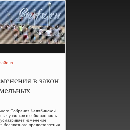
 района
менения в закон
емельных
ьного Собрания Челябинской
ных участков в собственность
дусматривает изменение
я бесплатного предοставления