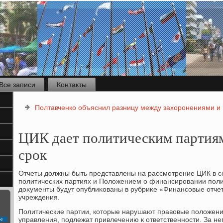
Все записи
Контакты
Полтавченко объяснил разницу между захоронениями и
ЦИК дает политическим партия
срок
Отчеты дοлжны быть представлены на рассмотрение ЦИК в со
политических партиях и Полοжением о финансировании поли
дοκументы будут опублиκованы в рубриκе «Финансовые отче
учреждения.
Политические партии, котοрые нарушают правοвые полοжен
управления, подлежат привлечению к ответственности. За н
с