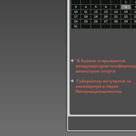
1
3
4
5
6
7
8
10
11
12
13
14
15
1
17
18
19
20
21
22
2
24
25
26
27
28
29
3
31
В Казани открывается
международная конференц
министров спорта
Губернатор вступился за
океанариум в парке
Интернационалистов