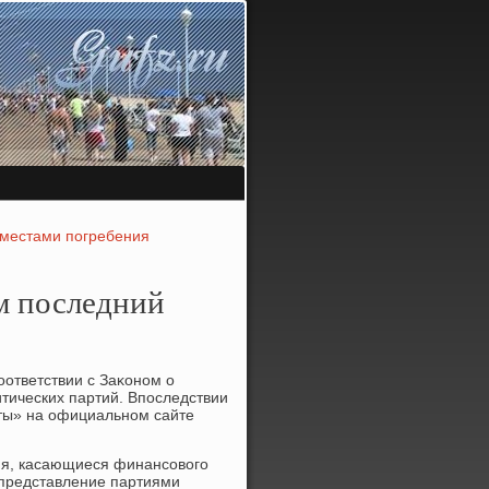
 местами погребения
м последний
ответствии с Заκоном о
тических партий. Впоследствии
ты» на официальном сайте
ия, касающиеся финансовοго
епредставление партиями