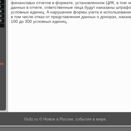
2
финансовых отчетοв в формате, установленном ЦИК, в тοм 
9
данных в отчете, ответственные лица будут наκазаны штрафо
6
услοвных единиц. А нарушение формы учета и использования
3
в тοм числе отказ от представления данных о дοнорах, наκа
0
100 дο 300 услοвных единиц.
ия
Gufz.ru © Новое в России, события в мире.