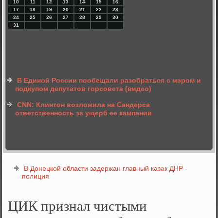
10
11
12
13
14
15
16
17
18
19
20
21
22
23
24
25
26
27
28
29
30
31
В Единой России пообещали разобраться с мэром и
подкупом депутатов горсовета (видео)
CNN: Клинтон возложила на Сандерса
ответственность за ущерб ее кампании
В Донецкой области задержан главный казак ДНР -
полиция
ЦИК признал чистыми