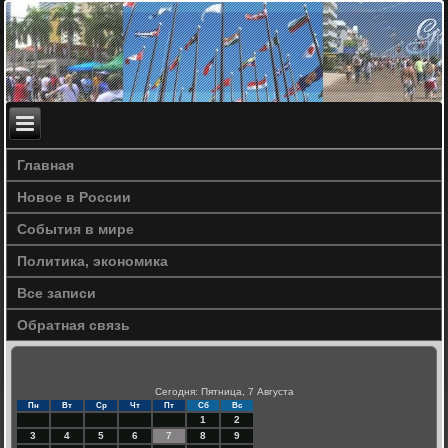
Главная
Новое в России
События в мире
Политика, экономика
Все записи
Обратная связь
Сегодня: Пятница, 7 Августа
Пн
Вт
Ср
Чт
Пт
Сб
Вс
1
2
3
4
5
6
7
8
9