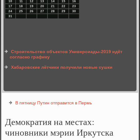
10
11
12
13
14
15
16
17
18
19
20
21
22
23
24
25
26
27
28
29
30
31
Строительство объектов Универсиады-2019 идёт
согласно графику
Хабаровские лётчики получили новые сушки
В пятницу Путин отправится в Пермь
Демократия на местах:
чиновники мэрии Иркутска