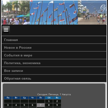
Главная
Новое в России
События в мире
Политика, экономика
Все записи
Обратная связь
Сегодня: Пятница, 7 Августа
Пн
Вт
Ср
Чт
Пт
Сб
Вс
1
2
3
4
5
6
7
8
9