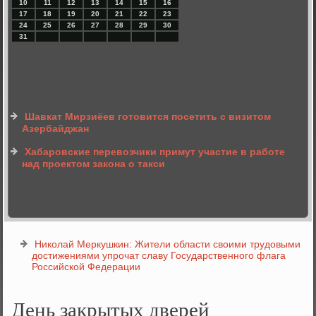
10
11
12
13
14
15
16
17
18
19
20
21
22
23
24
25
26
27
28
29
30
31
Шавкат Мирзиёев готовится посетить с визитом
Азербайджан
Хабаровские перевозчики примут участие в работе
над проектом закона о такси
Николай Меркушкин: Жители области своими трудовыми
достижениями упрочат славу Государственного флага
Российской Федерации
День закрытых дверей