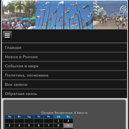
Главная
Новое в России
События в мире
Политика, экономика
Все записи
Обратная связь
Сегодня: Воскресенье, 9 Августа
Пн
Вт
Ср
Чт
Пт
Сб
Вс
1
2
3
4
5
6
7
8
9