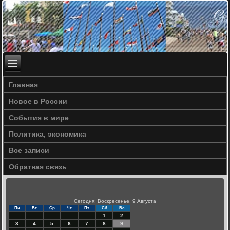
Главная
Новое в России
События в мире
Политика, экономика
Все записи
Обратная связь
Сегодня: Воскресенье, 9 Августа
Пн
Вт
Ср
Чт
Пт
Сб
Вс
1
2
3
4
5
6
7
8
9