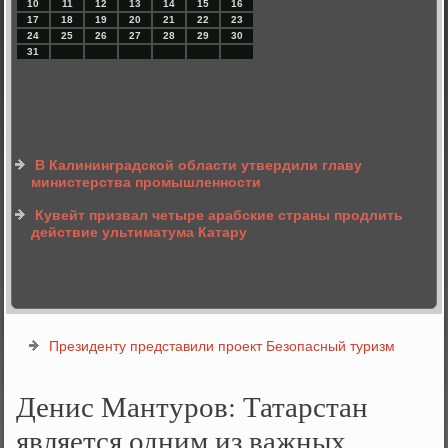
10
11
12
13
14
15
16
17
18
19
20
21
22
23
24
25
26
27
28
29
30
31
В Калининградской области утвердили главу
министерства промышленности
Кувейт призвал четыре арабские страны продлить
действие ультиматума Катару
Президенту представили проект Безопасный туризм
Денис Мантуров: Татарстан
является одним из важных