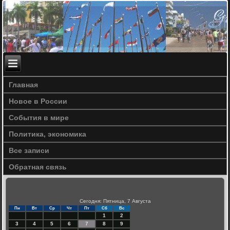
Главная
Новое в России
События в мире
Политика, экономика
Все записи
Обратная связь
Сегодня: Пятница, 7 Августа
Пн
Вт
Ср
Чт
Пт
Сб
Вс
1
2
3
4
5
6
7
8
9