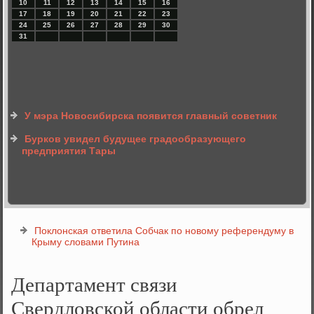
10
11
12
13
14
15
16
17
18
19
20
21
22
23
24
25
26
27
28
29
30
31
У мэра Новосибирска появится главный советник
Бурков увидел будущее градообразующего
предприятия Тары
Поклонская ответила Собчак по новому референдуму в
Крыму словами Путина
Департамент связи
Свердловской области обрел