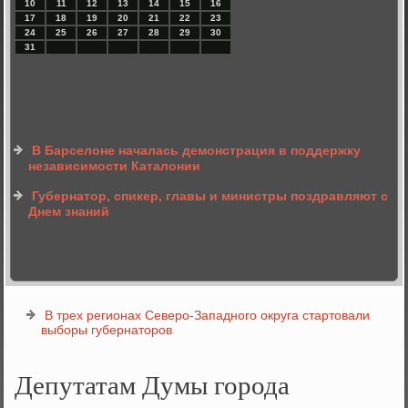
10
11
12
13
14
15
16
17
18
19
20
21
22
23
24
25
26
27
28
29
30
31
В Барселоне началась демонстрация в поддержку
независимости Каталонии
Губернатор, спикер, главы и министры поздравляют с
Днем знаний
В трех регионах Северо-Западного округа стартовали
выборы губернаторов
Депутатам Думы города