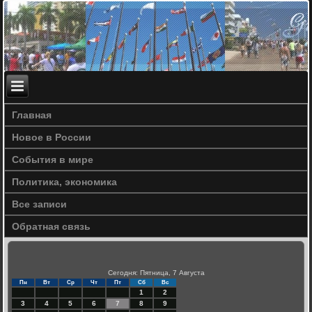
Главная
Новое в России
События в мире
Политика, экономика
Все записи
Обратная связь
Сегодня: Пятница, 7 Августа
Пн
Вт
Ср
Чт
Пт
Сб
Вс
1
2
3
4
5
6
7
8
9