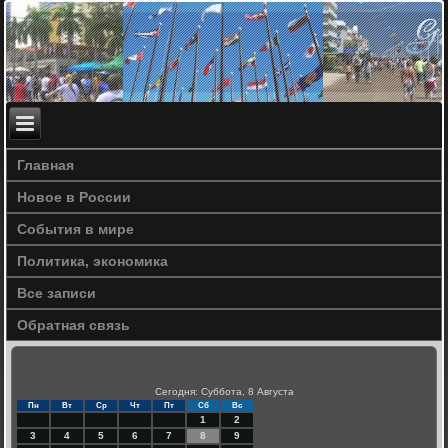
Главная
Новое в России
События в мире
Политика, экономика
Все записи
Обратная связь
Сегодня: Суббота, 8 Августа
Пн
Вт
Ср
Чт
Пт
Сб
Вс
1
2
3
4
5
6
7
8
9