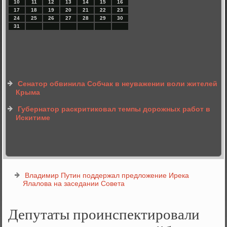
10
11
12
13
14
15
16
17
18
19
20
21
22
23
24
25
26
27
28
29
30
31
Сенатор обвинила Собчак в неуважении воли жителей
Крыма
Губернатор раскритиковал темпы дорожных работ в
Искитиме
Владимир Путин поддержал предложение Ирека
Ялалова на заседании Совета
Депутаты проинспектировали