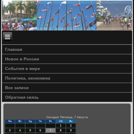
Главная
Новое в России
События в мире
Политика, экономика
Все записи
Обратная связь
Сегодня: Пятница, 7 Августа
Пн
Вт
Ср
Чт
Пт
Сб
Вс
1
2
3
4
5
6
7
8
9