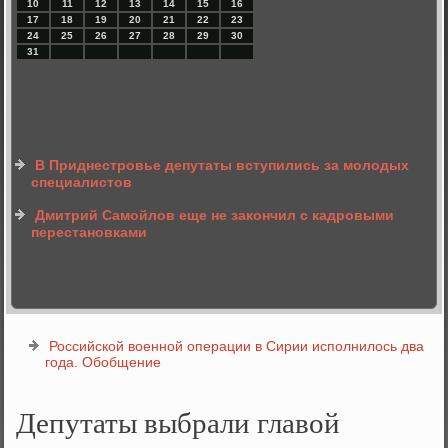
10
11
12
13
14
15
16
17
18
19
20
21
22
23
24
25
26
27
28
29
30
31
В Приднестровье депутаты вступились за молодых
специалистов
Дмитрий Самойлов еще не закончил с кадровыми
перестановками
Российской военной операции в Сирии исполнилось два
года. Обобщение
Депутаты выбрали главой