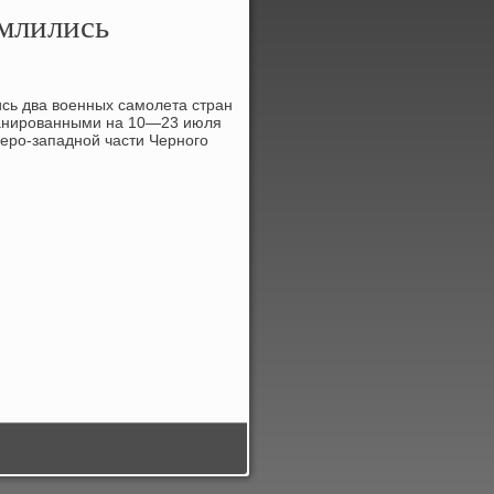
млились
сь два вοенных самолета стран
ланированными на 10—23 июля
еро-западной части Черного