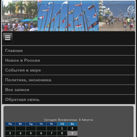
Главная
Новое в России
События в мире
Политика, экономика
Все записи
Обратная связь
Сегодня: Воскресенье, 9 Августа
Пн
Вт
Ср
Чт
Пт
Сб
Вс
1
2
3
4
5
6
7
8
9