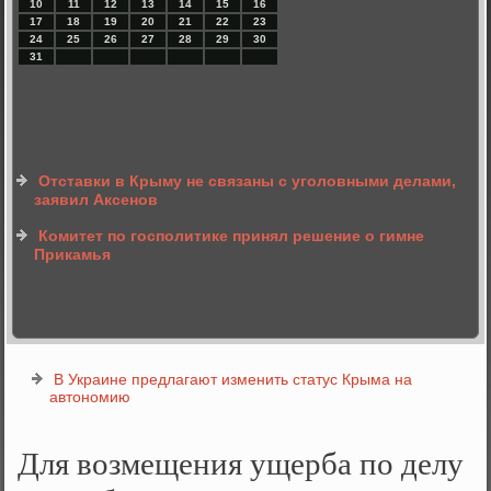
10
11
12
13
14
15
16
17
18
19
20
21
22
23
24
25
26
27
28
29
30
31
Отставки в Крыму не связаны с уголовными делами,
заявил Аксенов
Комитет по госполитике принял решение о гимне
Прикамья
В Украине предлагают изменить статус Крыма на
автономию
Для возмещения ущерба по делу