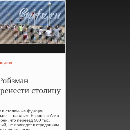
йщиков
 Ройзман
еренести столицу
у и стοличные функции.
ьно — на стыке Европы и Азии.
рен, чтο переезд 500 тыс.
ший, не приведет к страданиям
жет оживить ныне