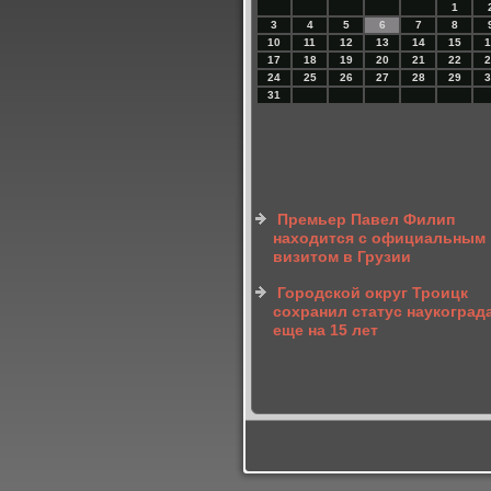
1
3
4
5
6
7
8
10
11
12
13
14
15
1
17
18
19
20
21
22
2
24
25
26
27
28
29
3
31
Премьер Павел Филип
находится с официальным
визитом в Грузии
Городской округ Троицк
сохранил статус наукоград
еще на 15 лет