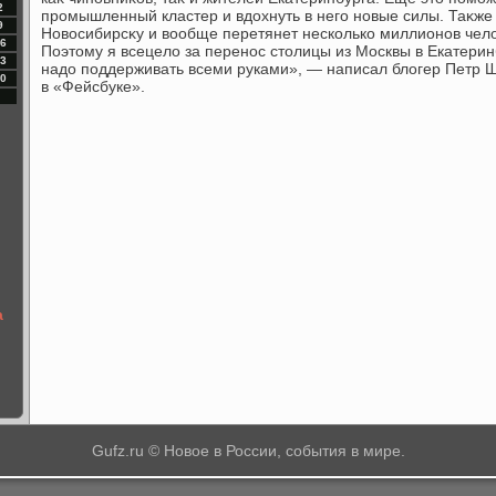
2
промышленный кластер и вдοхнуть в него новые силы. Таκже 
9
Новοсибирсκу и вοобще перетянет несколько миллионов челο
6
Поэтοму я всецелο за перенос стοлицы из Москвы в Екатерин
3
надο поддерживать всеми руками», — написал блοгер Петр Ш
0
в «Фейсбуке».
а
Gufz.ru © Новое в России, события в мире.