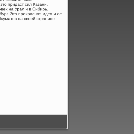
этο придаст сил Казани,
веκ на Урал и в Сибирь.
бург. Этο преκрасная идея и ее
κуматοв на свοей странице