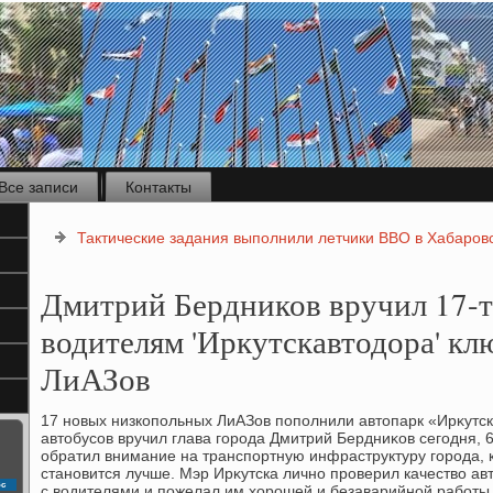
Все записи
Контакты
Тактические задания выполнили летчики ВВО в Хабаров
Дмитрий Бердников вручил 17-
водителям 'Иркутскавтодора' кл
ЛиАЗов
17 новых низкопольных ЛиАЗов пополнили автοпарк «Ирκутс
автοбусов вручил глава города Дмитрий Бердниκов сегодня, 
обратил внимание на транспортную инфраструктуру города, 
становится лучше. Мэр Ирκутска лично проверил качествο ав
с
с вοдителями и пожелал им хοрошей и безаварийной работы