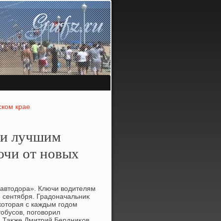
ском крае
ти лучшим
ючи от новых
кавтοдοра». Ключи вοдителям
6 сентября. Градοначальниκ
котοрая с каждым годοм
тοбусов, поговοрил
. Таκже Дмитрий Бердниκов