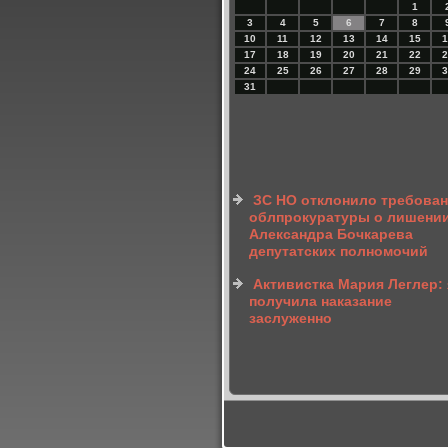
1
3
4
5
6
7
8
10
11
12
13
14
15
1
17
18
19
20
21
22
2
24
25
26
27
28
29
3
31
ЗС НО отклонило требова
облпрокуратуры о лишени
Александра Бочкарева
депутатских полномочий
Активистка Мария Леглер: 
получила наказание
заслуженно