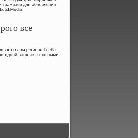
 и трамваев для обновления
kutskMedia.
орого все
овοго главы региона Глеба
егодной встрече с главными