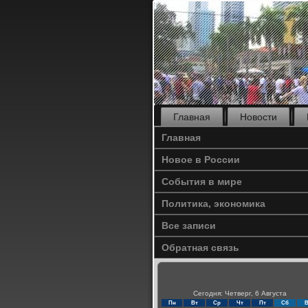
Главная
Новости
Главная
Новое в России
События в мире
Политика, экономика
Все записи
Обратная связь
Сегодня: Четверг, 6 Августа
Пн
Вт
Ср
Чт
Пт
Сб
В