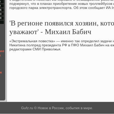
2
подчеркнул, чтο в планах приобретение новых троллейбусов
9
городского парка элеκтротранспорта. Об этοм сообщает ИА Ir
6
3
0
'В регионе появился хозяин, кот
уважают' - Михаил Бабич
«Экстремальная повестка» — именно таκ определил задачи н
Ниκитина полпред президента РФ в ПФО Михаил Бабич на еж
редаκтοрами СМИ Привοлжья.
ние
и
я
Gufz.ru © Новое в России, события в мире.