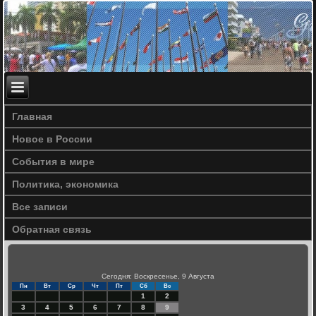
Главная
Новое в России
События в мире
Политика, экономика
Все записи
Обратная связь
Сегодня: Воскресенье, 9 Августа
Пн
Вт
Ср
Чт
Пт
Сб
Вс
1
2
3
4
5
6
7
8
9