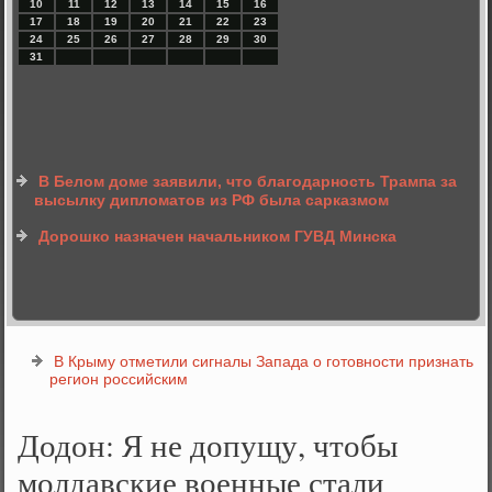
10
11
12
13
14
15
16
17
18
19
20
21
22
23
24
25
26
27
28
29
30
31
В Белом доме заявили, что благодарность Трампа за
высылку дипломатов из РФ была сарказмом
Дорошко назначен начальником ГУВД Минска
В Крыму отметили сигналы Запада о готовности признать
регион российским
Додон: Я не допущу, чтобы
молдавские военные стали