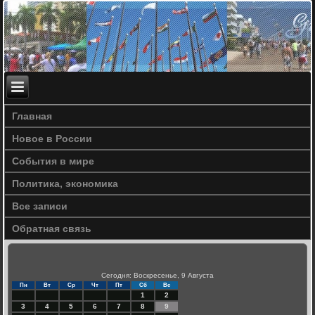
Главная
Новое в России
События в мире
Политика, экономика
Все записи
Обратная связь
Сегодня: Воскресенье, 9 Августа
Пн
Вт
Ср
Чт
Пт
Сб
Вс
1
2
3
4
5
6
7
8
9