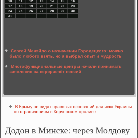
10
11
12
13
14
15
16
17
18
19
20
21
22
23
24
25
26
27
28
29
30
31
Сергей Меняйло о назначении Городецкого: можно
было любого взять, но я выбрал опыт и мудрость
Многофункциональные центры начали принимать
заявления на перерасчёт пенсий
В Крыму не видят правовых оснований для иска Украины
по ограничениям в Керченском проливе
Додон в Минске: через Молдову