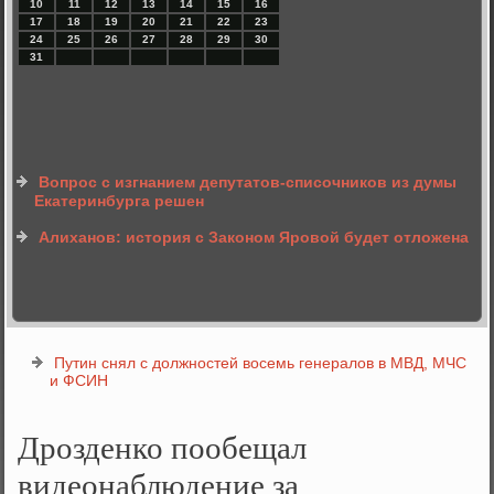
10
11
12
13
14
15
16
17
18
19
20
21
22
23
24
25
26
27
28
29
30
31
Вопрос с изгнанием депутатов-списочников из думы
Екатеринбурга решен
Алиханов: история с Законом Яровой будет отложена
Путин снял с должностей восемь генералов в МВД, МЧС
и ФСИН
Дрозденко пообещал
видеонаблюдение за