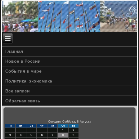
Главная
Новое в России
События в мире
Политика, экономика
Все записи
Обратная связь
Сегодня: Суббота, 8 Августа
Пн
Вт
Ср
Чт
Пт
Сб
Вс
1
2
3
4
5
6
7
8
9