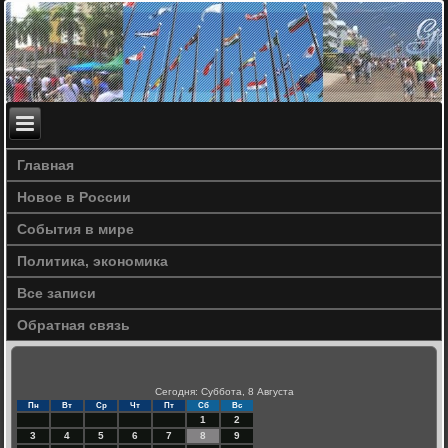
Главная
Новое в России
События в мире
Политика, экономика
Все записи
Обратная связь
Сегодня: Суббота, 8 Августа
Пн
Вт
Ср
Чт
Пт
Сб
Вс
1
2
3
4
5
6
7
8
9