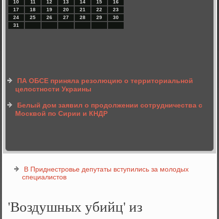
10
11
12
13
14
15
16
17
18
19
20
21
22
23
24
25
26
27
28
29
30
31
ПА ОБСЕ приняла резолюцию о территориальной
целостности Украины
Белый дом заявил о продолжении сотрудничества с
Москвой по Сирии и КНДР
В Приднестровье депутаты вступились за молодых
специалистов
'Воздушных убийц' из