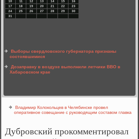
10
11
12
13
14
15
16
17
18
19
20
21
22
23
24
25
26
27
28
29
30
31
Выборы свердловского губернатора признаны
состоявшимися
Дозаправку в воздухе выполнили летчики ВВО в
Хабаровском крае
Владимир Колокольцев в Челябинске провел
оперативное совещание с руководящим составом главка
Дубровский прокомментировал