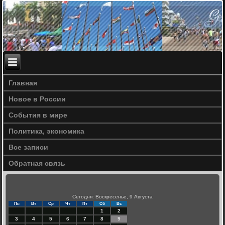
Главная
Новое в России
События в мире
Политика, экономика
Все записи
Обратная связь
Сегодня: Воскресенье, 9 Августа
Пн
Вт
Ср
Чт
Пт
Сб
Вс
1
2
3
4
5
6
7
8
9