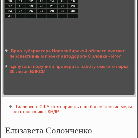
10
11
12
13
14
15
16
17
18
19
20
21
22
23
24
25
26
27
28
29
30
31
Врио губернатора Новосибирской области считает
перспективным проект автодороги Орловка - Игол
Депутаты поручили проверить работу омского парка
30-летия ВЛКСМ
Тиллерсон: США хотят принять еще более жесткие меры
по отношению к КНДР
Елизавета Солонченко