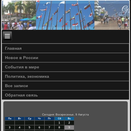
Главная
Новое в России
События в мире
Политика, экономика
Все записи
Обратная связь
Сегодня: Воскресенье, 9 Августа
Пн
Вт
Ср
Чт
Пт
Сб
Вс
1
2
3
4
5
6
7
8
9