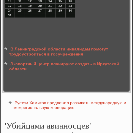
10
11
12
13
14
15
16
17
18
19
20
21
22
23
24
25
26
27
28
29
30
31
В Ленинградской области инвалидам помогут
трудоустроиться в госучреждения
Экспортный центр планируют создать в Иркутской
области
Рустэм Хамитов предложил развивать международную и
межрегиональную кооперацию
'Убийцами авианосцев'