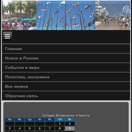
Главная
Новое в России
События в мире
Политика, экономика
Все записи
Обратная связь
Сегодня: Воскресенье, 9 Августа
Пн
Вт
Ср
Чт
Пт
Сб
Вс
1
2
3
4
5
6
7
8
9