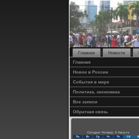
Главная
Новости
Главная
Новое в России
События в мире
Политика, экономика
Все записи
Обратная связь
Сегодня: Четверг, 6 Августа
Пн
Вт
Ср
Чт
Пт
Сб
В