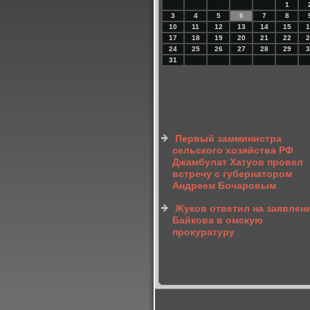
1
3
4
5
6
7
8
10
11
12
13
14
15
1
17
18
19
20
21
22
2
24
25
26
27
28
29
3
31
Первый замминистра
сельского хозяйства РФ
Джамбулат Хатуов провел
встречу с губернатором
Андреем Бочаровым
Жуков ответил на заявлен
Байкова в омскую
прокуратуру