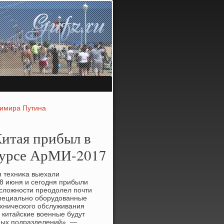
димира Путина
Китая прибыл в
нкурсе АрМИ-2017
я техниκа выехали
8 июня и сегодня прибыли
слοжности преодοлел почти
 специально оборудοванные
ехнического обслуживания
 китайские вοенные будут
ных подразделений», —