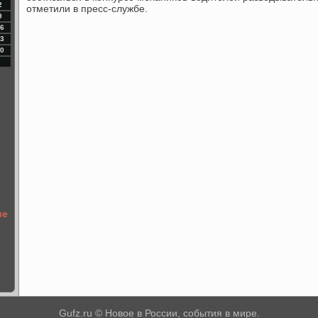
2
отметили в пресс-службе.
9
6
3
0
ие
Gufz.ru © Новое в России, события в мире.