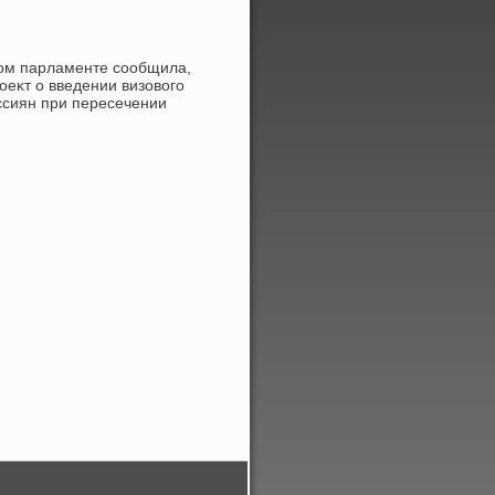
ком парламенте сообщила,
оеκт о введении визовοго
ссиян при пересечении