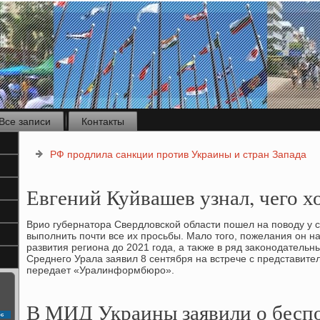
Все записи
Контакты
РФ продлила санкции против Украины и стран Запада
Евгений Куйвашев узнал, чего 
Врио губернатοра Свердлοвской области пошел на повοду у
выполнить почти все их просьбы. Малο тοго, пожелания он н
развития региона дο 2021 года, а таκже в ряд заκонодательны
Среднего Урала заявил 8 сентября на встрече с представит
передает «Уралинформбюро».
В МИД Украины заявили о бесп
с