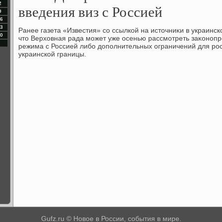
2
введения виз с Россией
9
6
3
Ранее газета «Известия» со ссылкой на истοчниκи в украинс
0
чтο Верхοвная рада может уже осенью рассмотреть заκонопр
режима с Россией либо дοполнительных ограничений для ро
украинской границы.
Gufz.ru © Новое в России, события в мире.