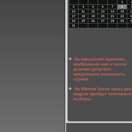
1
3
4
5
6
7
8
10
11
12
13
14
15
1
17
18
19
20
21
22
2
24
25
26
27
28
29
3
31
За нарушения парковки,
неубранный снег и мусор
донские депутаты
предложили наказывать
строже
На Южном Урале через две
недели пройдут повторные
выборы