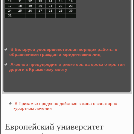
10
11
12
13
14
15
16
17
18
19
20
21
22
23
24
25
26
27
28
29
30
31
В Беларуси усовершенствован порядок работы с
обращениями граждан и юридических лиц
Аксенов предупредил о риске срыва срока открытия
дороги к Крымскому мосту
В Прикамье продлено действие закона о санаторно-
курортном лечении
Европейский университет