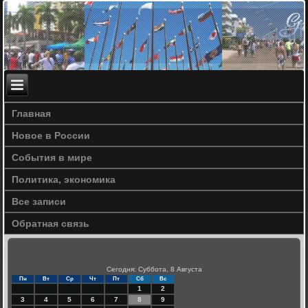
Главная
Новое в России
События в мире
Политика, экономика
Все записи
Обратная связь
Сегодня: Суббота, 8 Августа
Пн
Вт
Ср
Чт
Пт
Сб
Вс
1
2
3
4
5
6
7
8
9