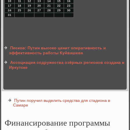
10
11
12
13
14
15
16
17
18
19
20
21
22
23
24
25
26
27
28
29
30
31
Песков: Путин высоко ценит оперативность и
эффективность работы Куйвашева
Ассоциация содружества озёрных регионов создана в
Иркутске
Путин поручил выделить средства для стадиона в
Самаре
Финансирование программы