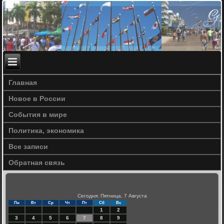
Главная
Новое в России
События в мире
Политика, экономика
Все записи
Обратная связь
Сегодня: Пятница, 7 Августа
Пн
Вт
Ср
Чт
Пт
Сб
Вс
1
2
3
4
5
6
7
8
9